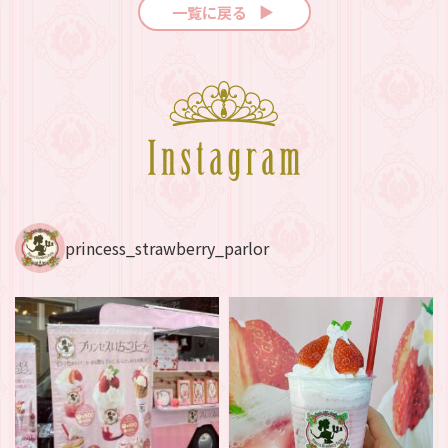
一覧に戻る
▼
princess_strawberry_parlor